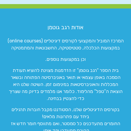
אודות רגב גוטמן
המרכז המוביל והמקצועי לקורסים דיגיטליים (online courses)
במקצועות הכלכלה, סטטיסטיקה, החשבונאות והמתמטיקה
וכן במקצועות נוספים.
בית הספר “רגב גוטמן” זו הזדמנות מצוינת להוציא תעודת
הסמכה באופן עצמאי או תואר באוניברסיטה הפתוחה ובשאר
המכללות והאוניברסיטאות במינימום זמן. השיטה שלנו היא
הוצאת ה”טפל” מהלימוד. כלומר אנו מלמדים בדיוק מה שצריך
כדי להצטיין בבחינה.
בקורסים הדיגיטליים שלנו, הסטודנט מקבל חוברות תרגילים
ביחד עם פתרונות מלאים!
החומרים מתעדכנים כל סמסטר, ואם מתווסף חומר חדש אז
הקורס מתעדכן יחד איתו.