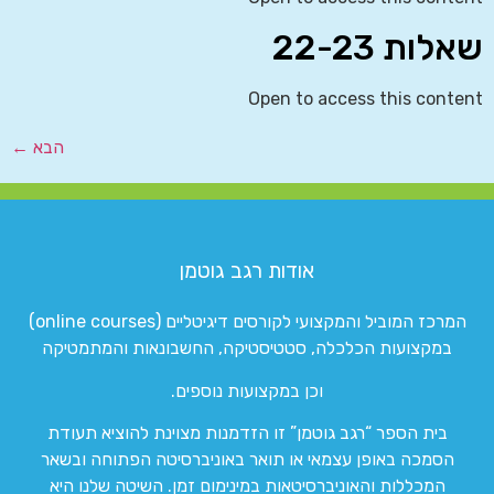
שאלות 22-23
Open to access this content
הבא
←
אודות רגב גוטמן
המרכז המוביל והמקצועי לקורסים דיגיטליים (online courses)
במקצועות הכלכלה, סטטיסטיקה, החשבונאות והמתמטיקה
וכן במקצועות נוספים.
בית הספר “רגב גוטמן” זו הזדמנות מצוינת להוציא תעודת
הסמכה באופן עצמאי או תואר באוניברסיטה הפתוחה ובשאר
המכללות והאוניברסיטאות במינימום זמן. השיטה שלנו היא