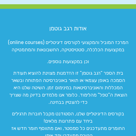
אודות רגב גוטמן
המרכז המוביל והמקצועי לקורסים דיגיטליים (online courses)
במקצועות הכלכלה, סטטיסטיקה, החשבונאות והמתמטיקה
וכן במקצועות נוספים.
בית הספר “רגב גוטמן” זו הזדמנות מצוינת להוציא תעודת
הסמכה באופן עצמאי או תואר באוניברסיטה הפתוחה ובשאר
המכללות והאוניברסיטאות במינימום זמן. השיטה שלנו היא
הוצאת ה”טפל” מהלימוד. כלומר אנו מלמדים בדיוק מה שצריך
כדי להצטיין בבחינה.
בקורסים הדיגיטליים שלנו, הסטודנט מקבל חוברות תרגילים
ביחד עם פתרונות מלאים!
החומרים מתעדכנים כל סמסטר, ואם מתווסף חומר חדש אז
הקורס מתעדכן יחד איתו.