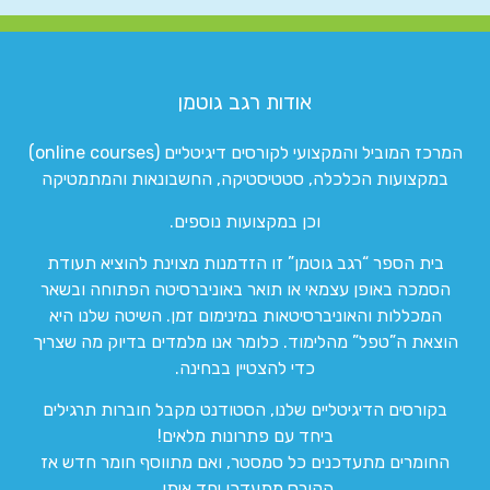
אודות רגב גוטמן
המרכז המוביל והמקצועי לקורסים דיגיטליים (online courses)
במקצועות הכלכלה, סטטיסטיקה, החשבונאות והמתמטיקה
וכן במקצועות נוספים.
בית הספר “רגב גוטמן” זו הזדמנות מצוינת להוציא תעודת
הסמכה באופן עצמאי או תואר באוניברסיטה הפתוחה ובשאר
המכללות והאוניברסיטאות במינימום זמן. השיטה שלנו היא
הוצאת ה”טפל” מהלימוד. כלומר אנו מלמדים בדיוק מה שצריך
כדי להצטיין בבחינה.
בקורסים הדיגיטליים שלנו, הסטודנט מקבל חוברות תרגילים
ביחד עם פתרונות מלאים!
החומרים מתעדכנים כל סמסטר, ואם מתווסף חומר חדש אז
הקורס מתעדכן יחד איתו.