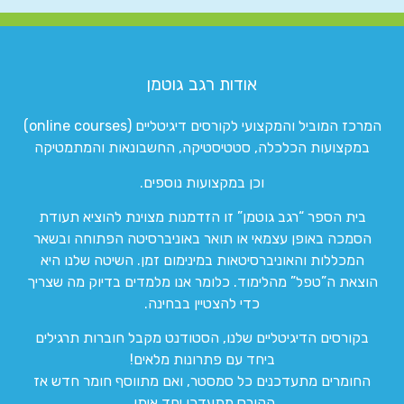
אודות רגב גוטמן
המרכז המוביל והמקצועי לקורסים דיגיטליים (online courses)
במקצועות הכלכלה, סטטיסטיקה, החשבונאות והמתמטיקה
וכן במקצועות נוספים.
בית הספר “רגב גוטמן” זו הזדמנות מצוינת להוציא תעודת
הסמכה באופן עצמאי או תואר באוניברסיטה הפתוחה ובשאר
המכללות והאוניברסיטאות במינימום זמן. השיטה שלנו היא
הוצאת ה”טפל” מהלימוד. כלומר אנו מלמדים בדיוק מה שצריך
כדי להצטיין בבחינה.
בקורסים הדיגיטליים שלנו, הסטודנט מקבל חוברות תרגילים
ביחד עם פתרונות מלאים!
החומרים מתעדכנים כל סמסטר, ואם מתווסף חומר חדש אז
הקורס מתעדכן יחד איתו.