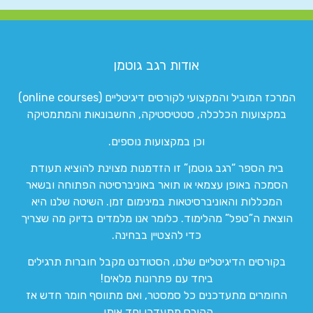
אודות רגב גוטמן
המרכז המוביל והמקצועי לקורסים דיגיטליים (online courses)
במקצועות הכלכלה, סטטיסטיקה, החשבונאות והמתמטיקה
וכן במקצועות נוספים.
בית הספר “רגב גוטמן” זו הזדמנות מצוינת להוציא תעודת
הסמכה באופן עצמאי או תואר באוניברסיטה הפתוחה ובשאר
המכללות והאוניברסיטאות במינימום זמן. השיטה שלנו היא
הוצאת ה”טפל” מהלימוד. כלומר אנו מלמדים בדיוק מה שצריך
כדי להצטיין בבחינה.
בקורסים הדיגיטליים שלנו, הסטודנט מקבל חוברות תרגילים
ביחד עם פתרונות מלאים!
החומרים מתעדכנים כל סמסטר, ואם מתווסף חומר חדש אז
הקורס מתעדכן יחד איתו.