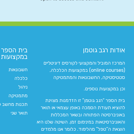
אודות רגב גוטמן
בית הספר 
במקצועות ה
המרכז המוביל והמקצועי לקורסים דיגיטליים
חשבונאות
(online courses) במקצועות הכלכלה,
סטטיסטיקה, החשבונאות והמתמטיקה
כלכלה
ניהול
וכן במקצועות נוספים.
מתמטיקה
בית הספר “רגב גוטמן” זו הזדמנות מצוינת
תכנות מחשב לי
להוציא תעודת הסמכה באופן עצמאי או תואר
תואר שני
באוניברסיטה הפתוחה ובשאר המכללות
והאוניברסיטאות במינימום זמן. השיטה שלנו היא
הוצאת ה”טפל” מהלימוד. כלומר אנו מלמדים