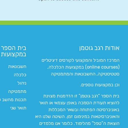
אודות רגב גוטמן
בית הספר 
במקצועות ה
המרכז המוביל והמקצועי לקורסים דיגיטליים
חשבונאות
(online courses) במקצועות הכלכלה,
סטטיסטיקה, החשבונאות והמתמטיקה
כלכלה
ניהול
וכן במקצועות נוספים.
מתמטיקה
בית הספר “רגב גוטמן” זו הזדמנות מצוינת
תכנות מחשב לי
להוציא תעודת הסמכה באופן עצמאי או תואר
תואר שני
באוניברסיטה הפתוחה ובשאר המכללות
והאוניברסיטאות במינימום זמן. השיטה שלנו היא
הוצאת ה”טפל” מהלימוד. כלומר אנו מלמדים