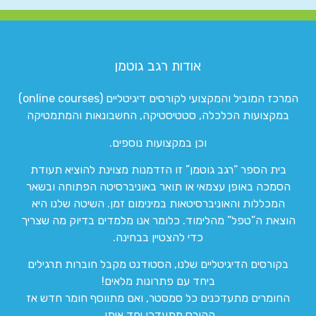
אודות רגב גוטמן
המרכז המוביל והמקצועי לקורסים דיגיטליים (online courses)
במקצועות הכלכלה, סטטיסטיקה, החשבונאות והמתמטיקה
וכן במקצועות נוספים.
בית הספר “רגב גוטמן” זו הזדמנות מצוינת להוציא תעודת
הסמכה באופן עצמאי או תואר באוניברסיטה הפתוחה ובשאר
המכללות והאוניברסיטאות במינימום זמן. השיטה שלנו היא
הוצאת ה”טפל” מהלימוד. כלומר אנו מלמדים בדיוק מה שצריך
כדי להצטיין בבחינה.
בקורסים הדיגיטליים שלנו, הסטודנט מקבל חוברות תרגילים
ביחד עם פתרונות מלאים!
החומרים מתעדכנים כל סמסטר, ואם מתווסף חומר חדש אז
הקורס מתעדכן יחד איתו.