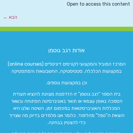
Open to access this content
הבא
←
אודות רגב גוטמן
המרכז המוביל והמקצועי לקורסים דיגיטליים (online courses)
במקצועות הכלכלה, סטטיסטיקה, החשבונאות והמתמטיקה
וכן במקצועות נוספים.
בית הספר “רגב גוטמן” זו הזדמנות מצוינת להוציא תעודת
הסמכה באופן עצמאי או תואר באוניברסיטה הפתוחה ובשאר
המכללות והאוניברסיטאות במינימום זמן. השיטה שלנו היא
הוצאת ה”טפל” מהלימוד. כלומר אנו מלמדים בדיוק מה שצריך
כדי להצטיין בבחינה.