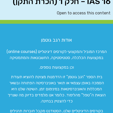
IAS 16 – חלק 1 (הכרת התקן)
Open to access this content
אודות רגב גוטמן
המרכז המוביל והמקצועי לקורסים דיגיטליים (online courses)
במקצועות הכלכלה, סטטיסטיקה, החשבונאות והמתמטיקה
וכן במקצועות נוספים.
בית הספר “רגב גוטמן” זו הזדמנות מצוינת להוציא תעודת
הסמכה באופן עצמאי או תואר באוניברסיטה הפתוחה ובשאר
המכללות והאוניברסיטאות במינימום זמן. השיטה שלנו היא
הוצאת ה”טפל” מהלימוד. כלומר אנו מלמדים בדיוק מה שצריך
כדי להצטיין בבחינה.
בקורסים הדיגיטליים שלנו, הסטודנט מקבל חוברות תרגילים