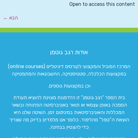
Open to access this content
הבא
←
אודות רגב גוטמן
המרכז המוביל והמקצועי לקורסים דיגיטליים (online courses)
במקצועות הכלכלה, סטטיסטיקה, החשבונאות והמתמטיקה
וכן במקצועות נוספים.
בית הספר “רגב גוטמן” זו הזדמנות מצוינת להוציא תעודת
הסמכה באופן עצמאי או תואר באוניברסיטה הפתוחה ובשאר
המכללות והאוניברסיטאות במינימום זמן. השיטה שלנו היא
הוצאת ה”טפל” מהלימוד. כלומר אנו מלמדים בדיוק מה שצריך
כדי להצטיין בבחינה.