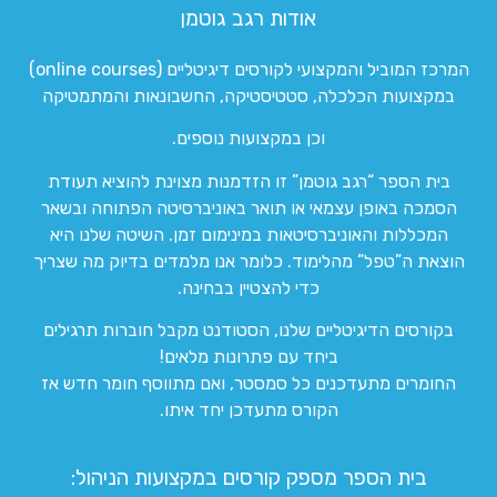
אודות רגב גוטמן
המרכז המוביל והמקצועי לקורסים דיגיטליים (online courses)
במקצועות הכלכלה, סטטיסטיקה, החשבונאות והמתמטיקה
וכן במקצועות נוספים.
בית הספר “רגב גוטמן” זו הזדמנות מצוינת להוציא תעודת
הסמכה באופן עצמאי או תואר באוניברסיטה הפתוחה ובשאר
המכללות והאוניברסיטאות במינימום זמן. השיטה שלנו היא
הוצאת ה”טפל” מהלימוד. כלומר אנו מלמדים בדיוק מה שצריך
כדי להצטיין בבחינה.
בקורסים הדיגיטליים שלנו, הסטודנט מקבל חוברות תרגילים
ביחד עם פתרונות מלאים!
החומרים מתעדכנים כל סמסטר, ואם מתווסף חומר חדש אז
הקורס מתעדכן יחד איתו.
בית הספר מספק קורסים במקצועות הניהול: