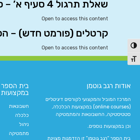
שאלת תרגול 4 סעיף א’ – סימולטני
Open to access this content
קרטלים (פורמט חדש) – הסבר
פעל/כבה ניגודיות גבוהה
Open to access this content
תג גודל גופן
אודות רגב גוטמן
בית הספר 
במקצועות ה
המרכז המוביל והמקצועי לקורסים דיגיטליים
חשבונאות
(online courses) במקצועות הכלכלה,
סטטיסטיקה, החשבונאות והמתמטיקה
כלכלה
ניהול
וכן במקצועות נוספים.
מתמטיקה
בית הספר “רגב גוטמן” זו הזדמנות מצוינת