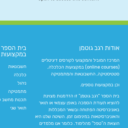
אודות רגב גוטמן
בית הספר 
במקצועות ה
המרכז המוביל והמקצועי לקורסים דיגיטליים
חשבונאות
(online courses) במקצועות הכלכלה,
סטטיסטיקה, החשבונאות והמתמטיקה
כלכלה
ניהול
וכן במקצועות נוספים.
מתמטיקה
בית הספר “רגב גוטמן” זו הזדמנות מצוינת
תכנות מחשב לי
להוציא תעודת הסמכה באופן עצמאי או תואר
תואר שני
באוניברסיטה הפתוחה ובשאר המכללות
והאוניברסיטאות במינימום זמן. השיטה שלנו היא
הוצאת ה”טפל” מהלימוד. כלומר אנו מלמדים