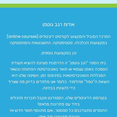
אודות רגב גוטמן
המרכז המוביל והמקצועי לקורסים דיגיטליים (online courses)
במקצועות הכלכלה, סטטיסטיקה, החשבונאות והמתמטיקה
וכן במקצועות נוספים.
בית הספר “רגב גוטמן” זו הזדמנות מצוינת להוציא תעודת
הסמכה באופן עצמאי או תואר באוניברסיטה הפתוחה ובשאר
המכללות והאוניברסיטאות במינימום זמן. השיטה שלנו היא
הוצאת ה”טפל” מהלימוד. כלומר אנו מלמדים בדיוק מה שצריך
כדי להצטיין בבחינה.
בקורסים הדיגיטליים שלנו, הסטודנט מקבל חוברות תרגילים
ביחד עם פתרונות מלאים!
החומרים מתעדכנים כל סמסטר, ואם מתווסף חומר חדש אז
הקורס מתעדכן יחד איתו.