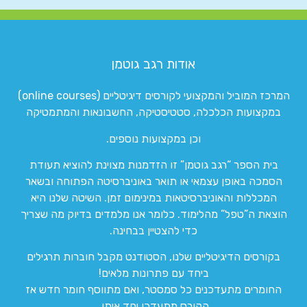
אודות רגב גוטמן
המרכז המוביל והמקצועי לקורסים דיגיטליים (online courses)
במקצועות הכלכלה, סטטיסטיקה, החשבונאות והמתמטיקה
וכן במקצועות נוספים.
בית הספר “רגב גוטמן” זו הזדמנות מצוינת להוציא תעודת
הסמכה באופן עצמאי או תואר באוניברסיטה הפתוחה ובשאר
המכללות והאוניברסיטאות במינימום זמן. השיטה שלנו היא
הוצאת ה”טפל” מהלימוד. כלומר אנו מלמדים בדיוק מה שצריך
כדי להצטיין בבחינה.
בקורסים הדיגיטליים שלנו, הסטודנט מקבל חוברות תרגילים
ביחד עם פתרונות מלאים!
החומרים מתעדכנים כל סמסטר, ואם מתווסף חומר חדש אז
הקורס מתעדכן יחד איתו.