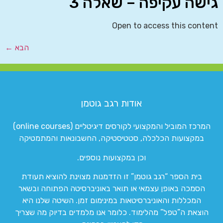
גישה עקיפה – שאלה 3
Open to access this content
הבא
←
אודות רגב גוטמן
המרכז המוביל והמקצועי לקורסים דיגיטליים (online courses)
במקצועות הכלכלה, סטטיסטיקה, החשבונאות והמתמטיקה
וכן במקצועות נוספים.
בית הספר “רגב גוטמן” זו הזדמנות מצוינת להוציא תעודת
הסמכה באופן עצמאי או תואר באוניברסיטה הפתוחה ובשאר
המכללות והאוניברסיטאות במינימום זמן. השיטה שלנו היא
הוצאת ה”טפל” מהלימוד. כלומר אנו מלמדים בדיוק מה שצריך