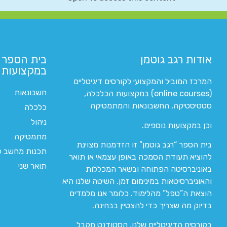
אודות רגב גוטמן
בית הספר 
במקצועות ה
המרכז המוביל והמקצועי לקורסים דיגיטליים
חשבונאות
(online courses) במקצועות הכלכלה,
סטטיסטיקה, החשבונאות והמתמטיקה
כלכלה
ניהול
וכן במקצועות נוספים.
מתמטיקה
בית הספר “רגב גוטמן” זו הזדמנות מצוינת
תכנות מחשב לי
להוציא תעודת הסמכה באופן עצמאי או תואר
תואר שני
באוניברסיטה הפתוחה ובשאר המכללות
והאוניברסיטאות במינימום זמן. השיטה שלנו היא
הוצאת ה”טפל” מהלימוד. כלומר אנו מלמדים
בדיוק מה שצריך כדי להצטיין בבחינה.
בקורסים הדיגיטליים שלנו, הסטודנט מקבל