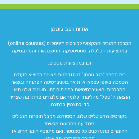
אודות רגב גוטמן
המרכז המוביל והמקצועי לקורסים דיגיטליים (online courses)
במקצועות הכלכלה, סטטיסטיקה, החשבונאות והמתמטיקה
וכן במקצועות נוספים.
בית הספר “רגב גוטמן” זו הזדמנות מצוינת להוציא תעודת
הסמכה באופן עצמאי או תואר באוניברסיטה הפתוחה ובשאר
המכללות והאוניברסיטאות במינימום זמן. השיטה שלנו היא
הוצאת ה”טפל” מהלימוד. כלומר אנו מלמדים בדיוק מה שצריך
כדי להצטיין בבחינה.
בקורסים הדיגיטליים שלנו, הסטודנט מקבל חוברות תרגילים
ביחד עם פתרונות מלאים!
החומרים מתעדכנים כל סמסטר, ואם מתווסף חומר חדש אז
הקורס מתעדכן יחד איתו.