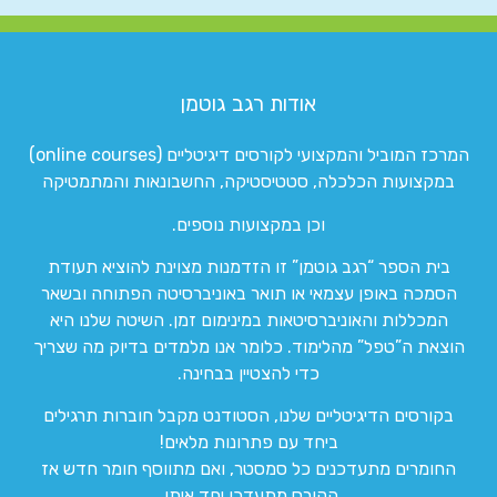
אודות רגב גוטמן
המרכז המוביל והמקצועי לקורסים דיגיטליים (online courses)
במקצועות הכלכלה, סטטיסטיקה, החשבונאות והמתמטיקה
וכן במקצועות נוספים.
בית הספר “רגב גוטמן” זו הזדמנות מצוינת להוציא תעודת
הסמכה באופן עצמאי או תואר באוניברסיטה הפתוחה ובשאר
המכללות והאוניברסיטאות במינימום זמן. השיטה שלנו היא
הוצאת ה”טפל” מהלימוד. כלומר אנו מלמדים בדיוק מה שצריך
כדי להצטיין בבחינה.
בקורסים הדיגיטליים שלנו, הסטודנט מקבל חוברות תרגילים
ביחד עם פתרונות מלאים!
החומרים מתעדכנים כל סמסטר, ואם מתווסף חומר חדש אז
הקורס מתעדכן יחד איתו.