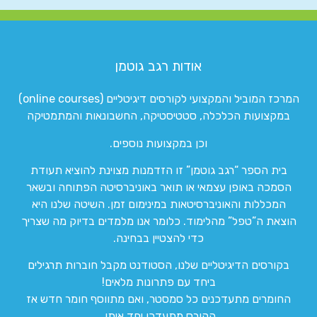
אודות רגב גוטמן
המרכז המוביל והמקצועי לקורסים דיגיטליים (online courses)
במקצועות הכלכלה, סטטיסטיקה, החשבונאות והמתמטיקה
וכן במקצועות נוספים.
בית הספר “רגב גוטמן” זו הזדמנות מצוינת להוציא תעודת
הסמכה באופן עצמאי או תואר באוניברסיטה הפתוחה ובשאר
המכללות והאוניברסיטאות במינימום זמן. השיטה שלנו היא
הוצאת ה”טפל” מהלימוד. כלומר אנו מלמדים בדיוק מה שצריך
כדי להצטיין בבחינה.
בקורסים הדיגיטליים שלנו, הסטודנט מקבל חוברות תרגילים
ביחד עם פתרונות מלאים!
החומרים מתעדכנים כל סמסטר, ואם מתווסף חומר חדש אז
הקורס מתעדכן יחד איתו.