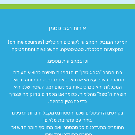
אודות רגב גוטמן
המרכז המוביל והמקצועי לקורסים דיגיטליים (online courses)
במקצועות הכלכלה, סטטיסטיקה, החשבונאות והמתמטיקה
וכן במקצועות נוספים.
בית הספר “רגב גוטמן” זו הזדמנות מצוינת להוציא תעודת
הסמכה באופן עצמאי או תואר באוניברסיטה הפתוחה ובשאר
המכללות והאוניברסיטאות במינימום זמן. השיטה שלנו היא
הוצאת ה”טפל” מהלימוד. כלומר אנו מלמדים בדיוק מה שצריך
כדי להצטיין בבחינה.
בקורסים הדיגיטליים שלנו, הסטודנט מקבל חוברות תרגילים
ביחד עם פתרונות מלאים!
החומרים מתעדכנים כל סמסטר, ואם מתווסף חומר חדש אז
הקורס מתעדכן יחד איתו.