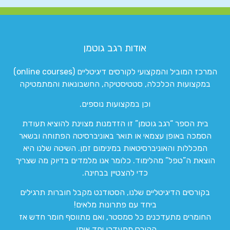
אודות רגב גוטמן
המרכז המוביל והמקצועי לקורסים דיגיטליים (online courses)
במקצועות הכלכלה, סטטיסטיקה, החשבונאות והמתמטיקה
וכן במקצועות נוספים.
בית הספר “רגב גוטמן” זו הזדמנות מצוינת להוציא תעודת
הסמכה באופן עצמאי או תואר באוניברסיטה הפתוחה ובשאר
המכללות והאוניברסיטאות במינימום זמן. השיטה שלנו היא
הוצאת ה”טפל” מהלימוד. כלומר אנו מלמדים בדיוק מה שצריך
כדי להצטיין בבחינה.
בקורסים הדיגיטליים שלנו, הסטודנט מקבל חוברות תרגילים
ביחד עם פתרונות מלאים!
החומרים מתעדכנים כל סמסטר, ואם מתווסף חומר חדש אז
הקורס מתעדכן יחד איתו.