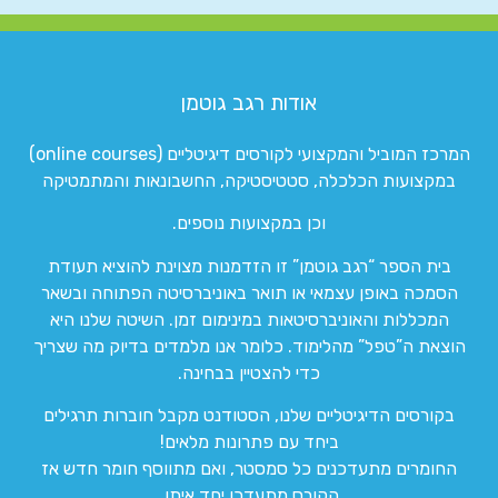
אודות רגב גוטמן
המרכז המוביל והמקצועי לקורסים דיגיטליים (online courses)
במקצועות הכלכלה, סטטיסטיקה, החשבונאות והמתמטיקה
וכן במקצועות נוספים.
בית הספר “רגב גוטמן” זו הזדמנות מצוינת להוציא תעודת
הסמכה באופן עצמאי או תואר באוניברסיטה הפתוחה ובשאר
המכללות והאוניברסיטאות במינימום זמן. השיטה שלנו היא
הוצאת ה”טפל” מהלימוד. כלומר אנו מלמדים בדיוק מה שצריך
כדי להצטיין בבחינה.
בקורסים הדיגיטליים שלנו, הסטודנט מקבל חוברות תרגילים
ביחד עם פתרונות מלאים!
החומרים מתעדכנים כל סמסטר, ואם מתווסף חומר חדש אז
הקורס מתעדכן יחד איתו.