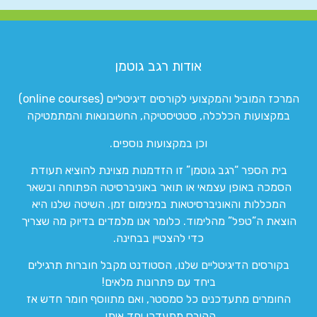
אודות רגב גוטמן
המרכז המוביל והמקצועי לקורסים דיגיטליים (online courses)
במקצועות הכלכלה, סטטיסטיקה, החשבונאות והמתמטיקה
וכן במקצועות נוספים.
בית הספר “רגב גוטמן” זו הזדמנות מצוינת להוציא תעודת
הסמכה באופן עצמאי או תואר באוניברסיטה הפתוחה ובשאר
המכללות והאוניברסיטאות במינימום זמן. השיטה שלנו היא
הוצאת ה”טפל” מהלימוד. כלומר אנו מלמדים בדיוק מה שצריך
כדי להצטיין בבחינה.
בקורסים הדיגיטליים שלנו, הסטודנט מקבל חוברות תרגילים
ביחד עם פתרונות מלאים!
החומרים מתעדכנים כל סמסטר, ואם מתווסף חומר חדש אז
הקורס מתעדכן יחד איתו.