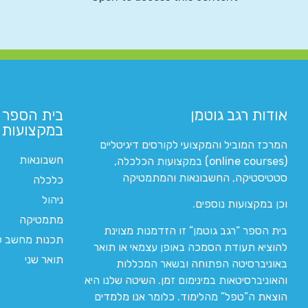
אודות רגב גוטמן
בית הספר 
במקצועות ה
המרכז המוביל והמקצועי לקורסים דיגיטליים
חשבונאות
(online courses) במקצועות הכלכלה,
סטטיסטיקה, החשבונאות והמתמטיקה
כלכלה
ניהול
וכן במקצועות נוספים.
מתמטיקה
בית הספר “רגב גוטמן” זו הזדמנות מצוינת
תכנות מחשב לי
להוציא תעודת הסמכה באופן עצמאי או תואר
תואר שני
באוניברסיטה הפתוחה ובשאר המכללות
והאוניברסיטאות במינימום זמן. השיטה שלנו היא
הוצאת ה”טפל” מהלימוד. כלומר אנו מלמדים