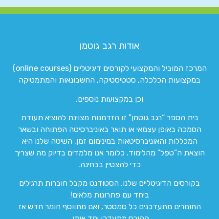
אודות רגב גוטמן
המרכז המוביל והמקצועי לקורסים דיגיטליים (online courses)
במקצועות הכלכלה, סטטיסטיקה, החשבונאות והמתמטיקה
וכן במקצועות נוספים.
בית הספר “רגב גוטמן” זו הזדמנות מצוינת להוציא תעודת
הסמכה באופן עצמאי או תואר באוניברסיטה הפתוחה ובשאר
המכללות והאוניברסיטאות במינימום זמן. השיטה שלנו היא
הוצאת ה”טפל” מהלימוד. כלומר אנו מלמדים בדיוק מה שצריך
כדי להצטיין בבחינה.
בקורסים הדיגיטליים שלנו, הסטודנט מקבל חוברות תרגילים
ביחד עם פתרונות מלאים!
החומרים מתעדכנים כל סמסטר, ואם מתווסף חומר חדש אז
הקורס מתעדכן יחד איתו.