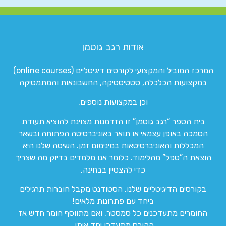
אודות רגב גוטמן
המרכז המוביל והמקצועי לקורסים דיגיטליים (online courses)
במקצועות הכלכלה, סטטיסטיקה, החשבונאות והמתמטיקה
וכן במקצועות נוספים.
בית הספר “רגב גוטמן” זו הזדמנות מצוינת להוציא תעודת
הסמכה באופן עצמאי או תואר באוניברסיטה הפתוחה ובשאר
המכללות והאוניברסיטאות במינימום זמן. השיטה שלנו היא
הוצאת ה”טפל” מהלימוד. כלומר אנו מלמדים בדיוק מה שצריך
כדי להצטיין בבחינה.
בקורסים הדיגיטליים שלנו, הסטודנט מקבל חוברות תרגילים
ביחד עם פתרונות מלאים!
החומרים מתעדכנים כל סמסטר, ואם מתווסף חומר חדש אז
הקורס מתעדכן יחד איתו.