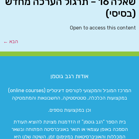
שאלה 16 – תרגול הערכה מחדש
(בסיסי)
Open to access this content
הבא
←
אודות רגב גוטמן
המרכז המוביל והמקצועי לקורסים דיגיטליים (online courses)
במקצועות הכלכלה, סטטיסטיקה, החשבונאות והמתמטיקה
וכן במקצועות נוספים.
בית הספר “רגב גוטמן” זו הזדמנות מצוינת להוציא תעודת
הסמכה באופן עצמאי או תואר באוניברסיטה הפתוחה ובשאר
המכללות והאוניברסיטאות במינימום זמן. השיטה שלנו היא