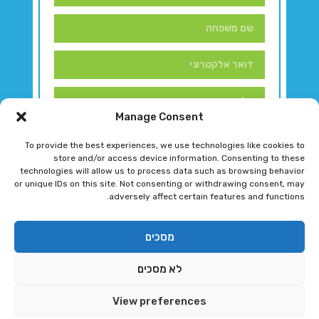
Manage Consent
To provide the best experiences, we use technologies like cookies to
store and/or access device information. Consenting to these
technologies will allow us to process data such as browsing behavior
or unique IDs on this site. Not consenting or withdrawing consent, may
adversely affect certain features and functions.
דברו איתנו!
מסכים
לא מסכים
רגב גוטמן 2024 © כל הזכויות שמורות
View preferences
פיתוח ותחזוקת אתר ע"י DK DIGITAL