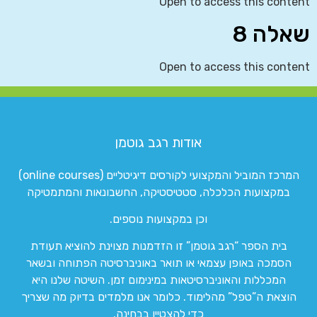
Open to access this content
שאלה 8
Open to access this content
אודות רגב גוטמן
המרכז המוביל והמקצועי לקורסים דיגיטליים (online courses)
במקצועות הכלכלה, סטטיסטיקה, החשבונאות והמתמטיקה
וכן במקצועות נוספים.
בית הספר “רגב גוטמן” זו הזדמנות מצוינת להוציא תעודת
הסמכה באופן עצמאי או תואר באוניברסיטה הפתוחה ובשאר
המכללות והאוניברסיטאות במינימום זמן. השיטה שלנו היא
הוצאת ה”טפל” מהלימוד. כלומר אנו מלמדים בדיוק מה שצריך
כדי להצטיין בבחינה.