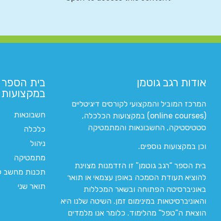
אודות רגב גוטמן
בית הספר 
במקצועות ה
המרכז המוביל והמקצועי לקורסים דיגיטליים
חשבונאות
(online courses) במקצועות הכלכלה,
סטטיסטיקה, החשבונאות והמתמטיקה
כלכלה
ניהול
וכן במקצועות נוספים.
מתמטיקה
בית הספר “רגב גוטמן” זו הזדמנות מצוינת
תכנות מחשב לי
להוציא תעודת הסמכה באופן עצמאי או תואר
תואר שני
באוניברסיטה הפתוחה ובשאר המכללות
והאוניברסיטאות במינימום זמן. השיטה שלנו היא
הוצאת ה”טפל” מהלימוד. כלומר אנו מלמדים