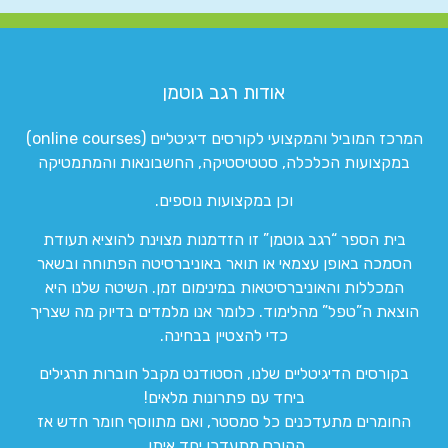
אודות רגב גוטמן
המרכז המוביל והמקצועי לקורסים דיגיטליים (online courses)
במקצועות הכלכלה, סטטיסטיקה, החשבונאות והמתמטיקה
וכן במקצועות נוספים.
בית הספר “רגב גוטמן” זו הזדמנות מצוינת להוציא תעודת
הסמכה באופן עצמאי או תואר באוניברסיטה הפתוחה ובשאר
המכללות והאוניברסיטאות במינימום זמן. השיטה שלנו היא
הוצאת ה”טפל” מהלימוד. כלומר אנו מלמדים בדיוק מה שצריך
כדי להצטיין בבחינה.
בקורסים הדיגיטליים שלנו, הסטודנט מקבל חוברות תרגילים
ביחד עם פתרונות מלאים!
החומרים מתעדכנים כל סמסטר, ואם מתווסף חומר חדש אז
הקורס מתעדכן יחד איתו.