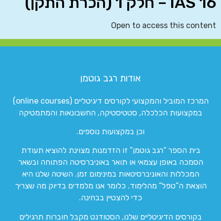
IAS 16 – חלק 1 (הכרת התקן)
Open to access this content
אודות רגב גוטמן
המרכז המוביל והמקצועי לקורסים דיגיטליים (online courses)
במקצועות הכלכלה, סטטיסטיקה, החשבונאות והמתמטיקה
וכן במקצועות נוספים.
בית הספר “רגב גוטמן” זו הזדמנות מצוינת להוציא תעודת
הסמכה באופן עצמאי או תואר באוניברסיטה הפתוחה ובשאר
המכללות והאוניברסיטאות במינימום זמן. השיטה שלנו היא
הוצאת ה”טפל” מהלימוד. כלומר אנו מלמדים בדיוק מה שצריך
כדי להצטיין בבחינה.
בקורסים הדיגיטליים שלנו, הסטודנט מקבל חוברות תרגילים