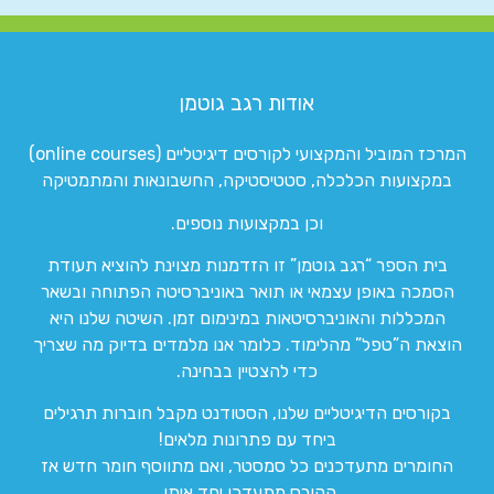
אודות רגב גוטמן
המרכז המוביל והמקצועי לקורסים דיגיטליים (online courses)
במקצועות הכלכלה, סטטיסטיקה, החשבונאות והמתמטיקה
וכן במקצועות נוספים.
בית הספר “רגב גוטמן” זו הזדמנות מצוינת להוציא תעודת
הסמכה באופן עצמאי או תואר באוניברסיטה הפתוחה ובשאר
המכללות והאוניברסיטאות במינימום זמן. השיטה שלנו היא
הוצאת ה”טפל” מהלימוד. כלומר אנו מלמדים בדיוק מה שצריך
כדי להצטיין בבחינה.
בקורסים הדיגיטליים שלנו, הסטודנט מקבל חוברות תרגילים
ביחד עם פתרונות מלאים!
החומרים מתעדכנים כל סמסטר, ואם מתווסף חומר חדש אז
הקורס מתעדכן יחד איתו.