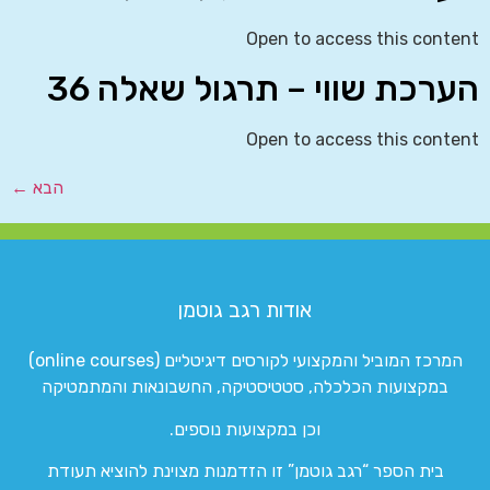
Open to access this content
הערכת שווי – תרגול שאלה 36
Open to access this content
הבא
←
אודות רגב גוטמן
המרכז המוביל והמקצועי לקורסים דיגיטליים (online courses)
במקצועות הכלכלה, סטטיסטיקה, החשבונאות והמתמטיקה
וכן במקצועות נוספים.
בית הספר “רגב גוטמן” זו הזדמנות מצוינת להוציא תעודת