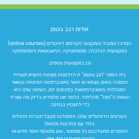
אודות רגב גוטמן
המרכז המוביל והמקצועי לקורסים דיגיטליים (online courses)
במקצועות הכלכלה, סטטיסטיקה, החשבונאות והמתמטיקה
וכן במקצועות נוספים.
בית הספר “רגב גוטמן” זו הזדמנות מצוינת להוציא תעודת
הסמכה באופן עצמאי או תואר באוניברסיטה הפתוחה ובשאר
המכללות והאוניברסיטאות במינימום זמן. השיטה שלנו היא
הוצאת ה”טפל” מהלימוד. כלומר אנו מלמדים בדיוק מה שצריך
כדי להצטיין בבחינה.
בקורסים הדיגיטליים שלנו, הסטודנט מקבל חוברות תרגילים
ביחד עם פתרונות מלאים!
החומרים מתעדכנים כל סמסטר, ואם מתווסף חומר חדש אז
הקורס מתעדכן יחד איתו.