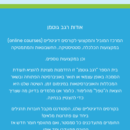
אודות רגב גוטמן
המרכז המוביל והמקצועי לקורסים דיגיטליים (online courses)
במקצועות הכלכלה, סטטיסטיקה, החשבונאות והמתמטיקה
וכן במקצועות נוספים.
בית הספר “רגב גוטמן” זו הזדמנות מצוינת להוציא תעודת
הסמכה באופן עצמאי או תואר באוניברסיטה הפתוחה ובשאר
המכללות והאוניברסיטאות במינימום זמן. השיטה שלנו היא
הוצאת ה”טפל” מהלימוד. כלומר אנו מלמדים בדיוק מה שצריך
כדי להצטיין בבחינה.
בקורסים הדיגיטליים שלנו, הסטודנט מקבל חוברות תרגילים
ביחד עם פתרונות מלאים!
החומרים מתעדכנים כל סמסטר, ואם מתווסף חומר חדש אז
הקורס מתעדכן יחד איתו.