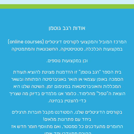
אודות רגב גוטמן
המרכז המוביל והמקצועי לקורסים דיגיטליים (online courses)
במקצועות הכלכלה, סטטיסטיקה, החשבונאות והמתמטיקה
וכן במקצועות נוספים.
בית הספר “רגב גוטמן” זו הזדמנות מצוינת להוציא תעודת
הסמכה באופן עצמאי או תואר באוניברסיטה הפתוחה ובשאר
המכללות והאוניברסיטאות במינימום זמן. השיטה שלנו היא
הוצאת ה”טפל” מהלימוד. כלומר אנו מלמדים בדיוק מה שצריך
כדי להצטיין בבחינה.
בקורסים הדיגיטליים שלנו, הסטודנט מקבל חוברות תרגילים
ביחד עם פתרונות מלאים!
החומרים מתעדכנים כל סמסטר, ואם מתווסף חומר חדש אז
הקורס מתעדכן יחד איתו.