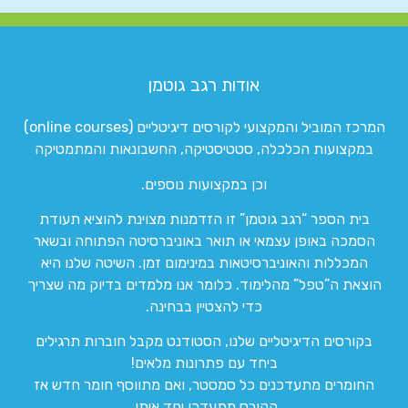
אודות רגב גוטמן
המרכז המוביל והמקצועי לקורסים דיגיטליים (online courses)
במקצועות הכלכלה, סטטיסטיקה, החשבונאות והמתמטיקה
וכן במקצועות נוספים.
בית הספר “רגב גוטמן” זו הזדמנות מצוינת להוציא תעודת
הסמכה באופן עצמאי או תואר באוניברסיטה הפתוחה ובשאר
המכללות והאוניברסיטאות במינימום זמן. השיטה שלנו היא
הוצאת ה”טפל” מהלימוד. כלומר אנו מלמדים בדיוק מה שצריך
כדי להצטיין בבחינה.
בקורסים הדיגיטליים שלנו, הסטודנט מקבל חוברות תרגילים
ביחד עם פתרונות מלאים!
החומרים מתעדכנים כל סמסטר, ואם מתווסף חומר חדש אז
הקורס מתעדכן יחד איתו.