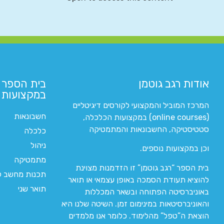
אודות רגב גוטמן
בית הספר 
במקצועות ה
המרכז המוביל והמקצועי לקורסים דיגיטליים
חשבונאות
(online courses) במקצועות הכלכלה,
סטטיסטיקה, החשבונאות והמתמטיקה
כלכלה
ניהול
וכן במקצועות נוספים.
מתמטיקה
בית הספר “רגב גוטמן” זו הזדמנות מצוינת
תכנות מחשב לי
להוציא תעודת הסמכה באופן עצמאי או תואר
תואר שני
באוניברסיטה הפתוחה ובשאר המכללות
והאוניברסיטאות במינימום זמן. השיטה שלנו היא
הוצאת ה”טפל” מהלימוד. כלומר אנו מלמדים