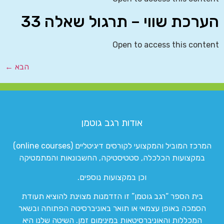
הערכת שווי – תרגול שאלה 33
Open to access this content
הבא
←
אודות רגב גוטמן
המרכז המוביל והמקצועי לקורסים דיגיטליים (online courses)
במקצועות הכלכלה, סטטיסטיקה, החשבונאות והמתמטיקה
וכן במקצועות נוספים.
בית הספר “רגב גוטמן” זו הזדמנות מצוינת להוציא תעודת
הסמכה באופן עצמאי או תואר באוניברסיטה הפתוחה ובשאר
המכללות והאוניברסיטאות במינימום זמן. השיטה שלנו היא