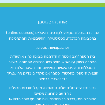
אודות רגב גוטמן
המרכז המוביל והמקצועי לקורסים דיגיטליים (online courses)
במקצועות הכלכלה, סטטיסטיקה, החשבונאות והמתמטיקה
וכן במקצועות נוספים.
בית הספר “רגב גוטמן” זו הזדמנות מצוינת להוציא תעודת
הסמכה באופן עצמאי או תואר באוניברסיטה הפתוחה ובשאר
המכללות והאוניברסיטאות במינימום זמן. השיטה שלנו היא
הוצאת ה”טפל” מהלימוד. כלומר אנו מלמדים בדיוק מה שצריך
כדי להצטיין בבחינה.
בקורסים הדיגיטליים שלנו, הסטודנט מקבל חוברות תרגילים
ביחד עם פתרונות מלאים!
החומרים מתעדכנים כל סמסטר, ואם מתווסף חומר חדש אז
הקורס מתעדכן יחד איתו.