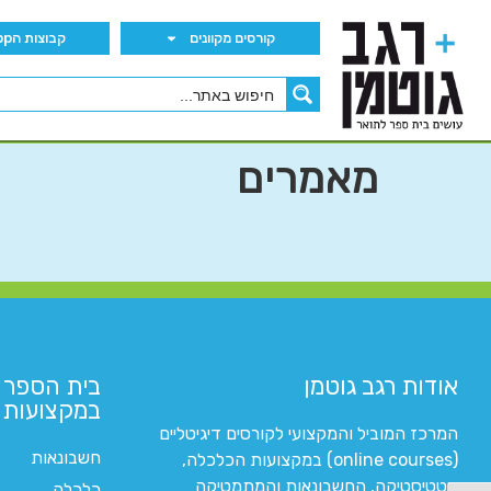
קורסים מקוונים
קבוצות הWhatsApp
מאמרים
אודות רגב גוטמן
בית הספר 
במקצועות ה
המרכז המוביל והמקצועי לקורסים דיגיטליים
חשבונאות
(online courses) במקצועות הכלכלה,
סטטיסטיקה, החשבונאות והמתמטיקה
כלכלה