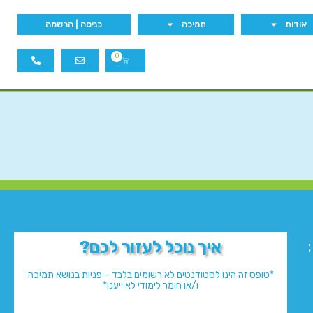
אודות
תמיכה
כניסה | הרשמה
0
איך נוכל לעזור לכם?
*טופס זה הינו לסטודנטים לא רשומים בלבד – פניות בנושא תמיכה
ו/או חומר לימודי לא ייענו*