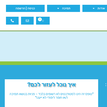
אודות
תמיכה
כניסה | הרשמה
0
איך נוכל לעזור לכם?
*טופס זה הינו לסטודנטים לא רשומים בלבד – פניות בנושא תמיכה
ו/או חומר לימודי לא ייענו*