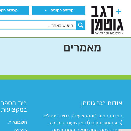
קורסים מקוונים
קבוצות הWhatsApp
מאמרים
אודות רגב גוטמן
בית הספר 
במקצועות ה
המרכז המוביל והמקצועי לקורסים דיגיטליים
חשבונאות
(online courses) במקצועות הכלכלה,
סטטיסטיקה, החשבונאות והמתמטיקה
כלכלה