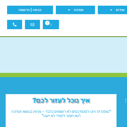
אודות
תמיכה
כניסה | הרשמה
0
איך נוכל לעזור לכם?
*טופס זה הינו לסטודנטים לא רשומים בלבד – פניות בנושא תמיכה
ו/או חומר לימודי לא ייענו*