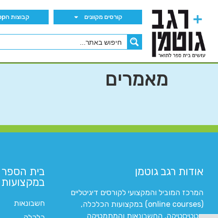
קורסים מקוונים
קבוצות הWhatsApp
מאמרים
אודות רגב גוטמן
בית הספר 
במקצועות ה
המרכז המוביל והמקצועי לקורסים דיגיטליים
חשבונאות
(online courses) במקצועות הכלכלה,
סטטיסטיקה, החשבונאות והמתמטיקה
כלכלה