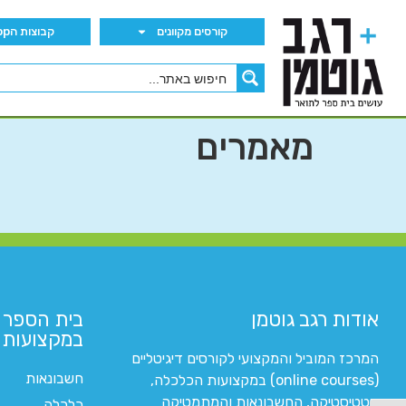
קורסים מקוונים
קבוצות הWhatsApp
מאמרים
אודות רגב גוטמן
בית הספר 
במקצועות ה
המרכז המוביל והמקצועי לקורסים דיגיטליים
חשבונאות
(online courses) במקצועות הכלכלה,
סטטיסטיקה, החשבונאות והמתמטיקה
כלכלה