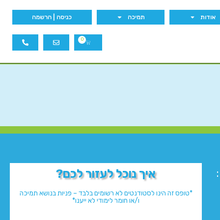
אודות
תמיכה
כניסה | הרשמה
0
איך נוכל לעזור לכם?
*טופס זה הינו לסטודנטים לא רשומים בלבד – פניות בנושא תמיכה
ו/או חומר לימודי לא ייענו*