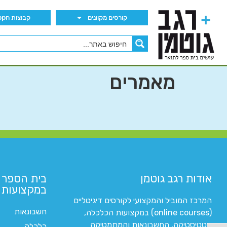
קורסים מקוונים
קבוצות הWhatsApp
מאמרים
אודות רגב גוטמן
בית הספר 
במקצועות ה
המרכז המוביל והמקצועי לקורסים דיגיטליים
חשבונאות
(online courses) במקצועות הכלכלה,
סטטיסטיקה, החשבונאות והמתמטיקה
כלכלה