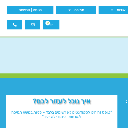
אודות
תמיכה
כניסה | הרשמה
0
איך נוכל לעזור לכם?
*טופס זה הינו לסטודנטים לא רשומים בלבד – פניות בנושא תמיכה
ו/או חומר לימודי לא ייענו*