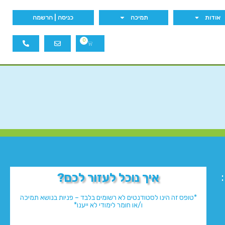
אודות
תמיכה
כניסה | הרשמה
0
איך נוכל לעזור לכם?
*טופס זה הינו לסטודנטים לא רשומים בלבד – פניות בנושא תמיכה
ו/או חומר לימודי לא ייענו*