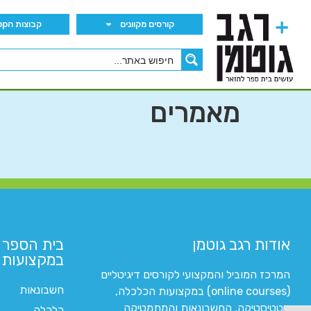
קורסים מקוונים
קבוצות הWhatsApp
מאמרים
אודות רגב גוטמן
בית הספר 
במקצועות ה
המרכז המוביל והמקצועי לקורסים דיגיטליים
חשבונאות
(online courses) במקצועות הכלכלה,
סטטיסטיקה, החשבונאות והמתמטיקה
כלכלה