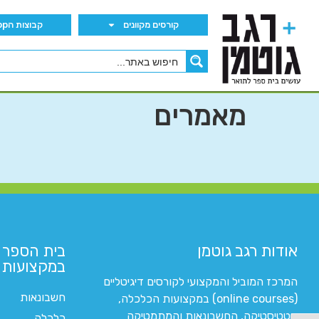
קורסים מקוונים
קבוצות הWhatsApp
מאמרים
אודות רגב גוטמן
בית הספר 
במקצועות ה
המרכז המוביל והמקצועי לקורסים דיגיטליים
חשבונאות
(online courses) במקצועות הכלכלה,
סטטיסטיקה, החשבונאות והמתמטיקה
כלכלה