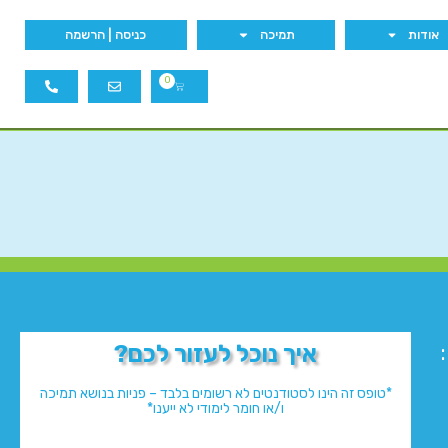
אודות
תמיכה
כניסה | הרשמה
0
איך נוכל לעזור לכם?
*טופס זה הינו לסטודנטים לא רשומים בלבד – פניות בנושא תמיכה
ו/או חומר לימודי לא ייענו*